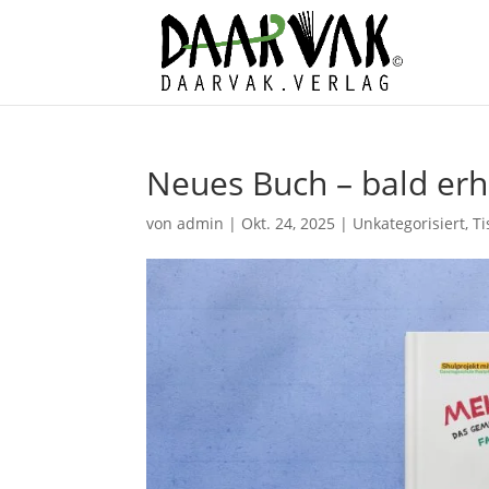
Neues Buch – bald erh
von
admin
|
Okt. 24, 2025
|
Unkategorisiert
,
T