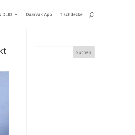
k DLID
Daarvak App
Tischdecke
kt
Suchen